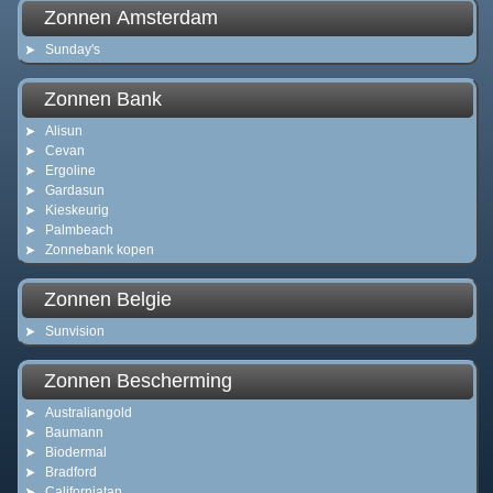
Zonnen Amsterdam
Sunday's
Zonnen Bank
Alisun
Cevan
Ergoline
Gardasun
Kieskeurig
Palmbeach
Zonnebank kopen
Zonnen Belgie
Sunvision
Zonnen Bescherming
Australiangold
Baumann
Biodermal
Bradford
Californiatan