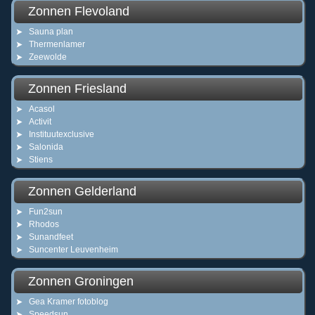
Zonnen Flevoland
Sauna plan
Thermenlamer
Zeewolde
Zonnen Friesland
Acasol
Activit
Instituutexclusive
Salonida
Stiens
Zonnen Gelderland
Fun2sun
Rhodos
Sunandfeet
Suncenter Leuvenheim
Zonnen Groningen
Gea Kramer fotoblog
Speedsun