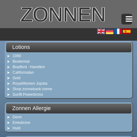
ZONNEN
Lotions
1090
Biodermal
Bradford - Hamilton
Californiatan
Gold
RoyalWomen Jojoba
Shop zonnebank creme
Sunfit Powerbronz
Zonnen Allergie
Derm
Emedicine
Huid