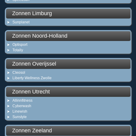
Zonnen Limburg
Sunplanet
Zonnen Noord-Holland
Optisport
Totally
Zonnen Overijssel
Cleosol
Liberty Wellness Zwolle
Zonnen Utrecht
Allinnfitness
Cyberwash
Linewish
Sunstyle
Zonnen Zeeland