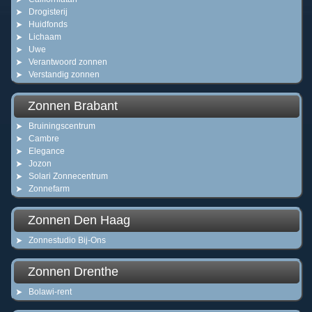
Drogisterij
Huidfonds
Lichaam
Uwe
Verantwoord zonnen
Verstandig zonnen
Zonnen Brabant
Bruiningscentrum
Cambre
Elegance
Jozon
Solari Zonnecentrum
Zonnefarm
Zonnen Den Haag
Zonnestudio Bij-Ons
Zonnen Drenthe
Bolawi-rent